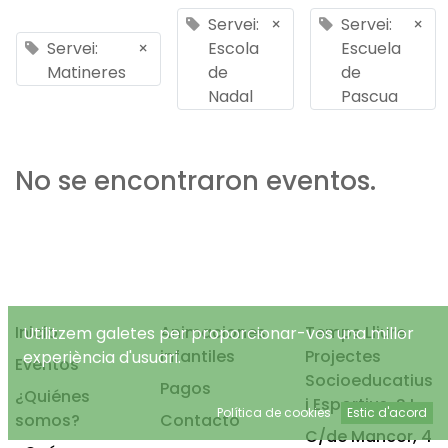
Servei:
×
Servei:
×
Servei:
×
Escola
Escuela
Matineres
de
de
Nadal
Pascua
No se encontraron eventos.
Inicio
Animaciones
Temps Lliure
Utilitzem galetes per proporcionar-vos una millor
infantiles
Projectes
experiència d'usuari.
Eventos
Socioeducatius
Pagos
¿Quiénes
i Esportius, S.L.
Política de cookies
Estic d'acord
somos?
Contacto
C/de Mancor, 4