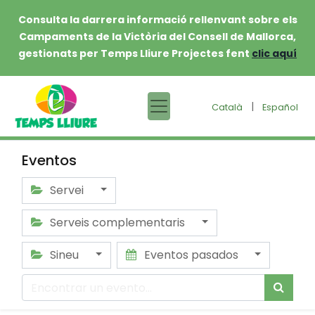
Consulta la darrera informació rellenvant sobre els
Campaments de la Victòria del Consell de Mallorca,
gestionats per Temps Lliure Projectes fent
clic aquí
|
Català
Español
Eventos
Servei
Serveis complementaris
Sineu
Eventos pasados