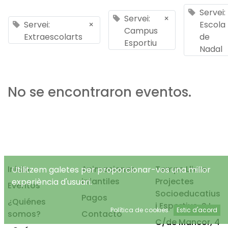
Servei:
Servei:
×
Servei:
×
Escola
Campus
Extraescolarts
de
Esportiu
Nadal
No se encontraron eventos.
Inicio
Animaciones
Temps Lliure
Utilitzem galetes per proporcionar-vos una millor
infantiles
Projectes
experiència d'usuari.
Eventos
Socioeducatius
Pagos
¿Quiénes
i Esportius, S.L.
Política de cookies
Estic d'acord
somos?
Contacto
C/de Mancor, 4