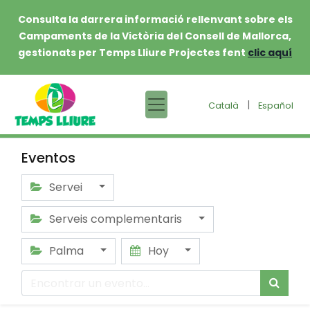
Consulta la darrera informació rellenvant sobre els
Campaments de la Victòria del Consell de Mallorca,
gestionats per Temps Lliure Projectes fent
clic aquí
|
Català
Español
Eventos
Servei
Serveis complementaris
Palma
Hoy