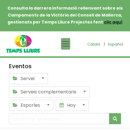
Consulta la darrera informació rellenvant sobre els
Campaments de la Victòria del Consell de Mallorca,
gestionats per Temps Lliure Projectes fent
clic aquí
|
Català
Español
Eventos
Servei
Serveis complementaris
Esporles
Hoy