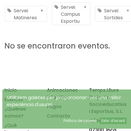
Servei:
×
Servei:
×
Servei:
×
Campus
Matineres
Sortides
Esportiu
No se encontraron eventos.
Inicio
Animaciones
Temps Lliure
infantiles
Projectes
Utilitzem galetes per proporcionar-vos una millor
Eventos
Socioeducatius
experiència d'usuari.
Pagos
¿Quiénes
i Esportius, S.L.
somos?
Contacto
C/de Mancor, 4
Política de cookies
Estic d'acord
¿Qué
07300, Inca