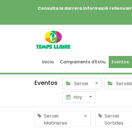
Consulta la darrera informació rellenvant
Inicio
Campaments d'Estiu
Eventos
Eventos
Servei
Servei
Hoy
Servei:
×
Servei:
Matineres
Sortides