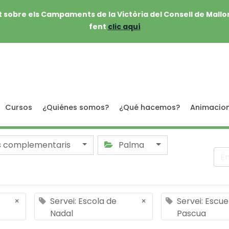
 sobre els Campaments de la Victòria del Consell de Mallo
fent
clic aquí
Cursos
¿Quiénes somos?
¿Qué hacemos?
Animacio
s complementaris
Palma
×
Servei: Escola de
×
Servei: Escue
Nadal
Pascua