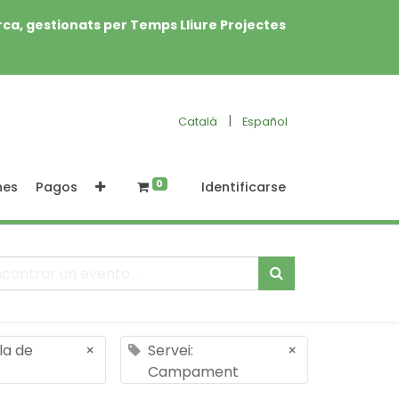
rca, gestionats per Temps Lliure Projectes
|
Català
Español
0
nes
Pagos
Identificarse
la de
×
Servei:
×
Campament