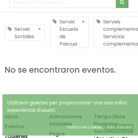
Servei:
×
Serveis
Servei:
×
Escuela
complementar
Sortides
de
Servicios
Pascua
complementa
No se encontraron eventos.
Utilitzem galetes per proporcionar-vos una millor
experiència d'usuari.
Inicio
Animaciones
Temps Lliure
infantiles
Projectes
Eventos
Política de cookies
Estic d'acord
Socioeducatius
Pagos
¿Quiénes