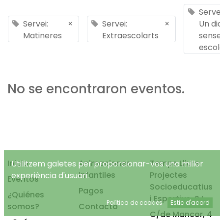
Serve
Servei:
×
Servei:
×
Un di
Matineres
Extraescolarts
sens
esco
No se encontraron eventos.
Inicio
Animaciones
Temps Lliure
Utilitzem galetes per proporcionar-vos una millor
infantiles
Projectes
experiència d'usuari.
Eventos
Socioeducatius
Pagos
¿Quiénes
i Esportius, S.L.
Política de cookies
Estic d'acord
somos?
Contacto
C/de Mancor, 4