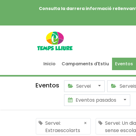
Consulta la darrera informació rellenvant
Inicio
Campaments d'Estiu
Eventos
Eventos
Servei
Servei
Eventos pasados
Servei:
×
Servei: Un di
Extraescolarts
sense escola