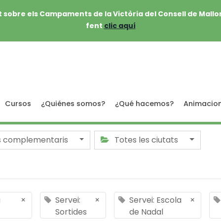
 sobre els Campaments de la Victòria del Consell de Mallo
fent
clic aquí
Cursos
¿Quiénes somos?
¿Qué hacemos?
Animacio
s complementaris
Totes les ciutats
a
×
Servei:
×
Servei: Escola
×
Sortides
de Nadal