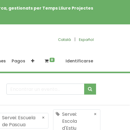
rca, gestionats per Temps Lliure Projectes
|
Català
Español
0
nes
Pagos
Identificarse
Servei:
×
Servei: Escuela
×
Escola
de Pascua
d'Estiu