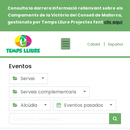
Consulta la darrera informació rellenvant sobre els
Campaments de la Victòria del Consell de Mallorca,
gestionats per Temps Lliure Projectes fent
clic aquí
|
Català
Español
Eventos
Servei
Serveis complementaris
Alcúdia
Eventos pasados