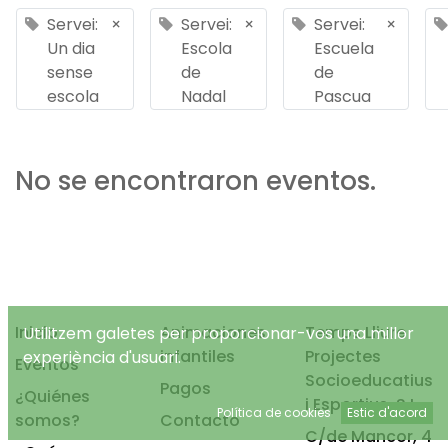
Servei:
×
Servei:
×
Servei:
×
Un dia
Escola
Escuela
sense
de
de
escola
Nadal
Pascua
No se encontraron eventos.
Inicio
Animaciones
Temps Lliure
Utilitzem galetes per proporcionar-vos una millor
infantiles
Projectes
experiència d'usuari.
Eventos
Socioeducatius
Pagos
¿Quiénes
i Esportius, S.L.
Política de cookies
Estic d'acord
somos?
Contacto
C/de Mancor, 4