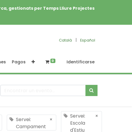
rca, gestionats per Temps Lliure Projectes
|
Català
Español
0
nes
Pagos
Identificarse
Servei:
×
Servei:
×
Escola
Campament
d'Estiu