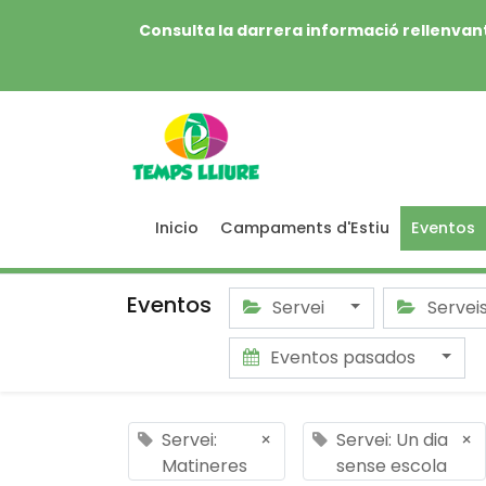
Consulta la darrera informació rellenvant
Inicio
Campaments d'Estiu
Eventos
Eventos
Servei
Servei
Eventos pasados
Servei:
×
Servei: Un dia
×
Matineres
sense escola