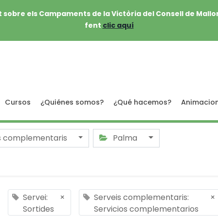
 sobre els Campaments de la Victòria del Consell de Mallo
fent
clic aquí
Cursos
¿Quiénes somos?
¿Qué hacemos?
Animacio
s complementaris
Palma
Servei:
×
Serveis complementaris:
×
Sortides
Servicios complementarios