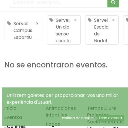
Servei:
×
Servei:
×
Servei:
×
Un dia
Escola
Campus
sense
de
Esportiu
escola
Nadal
No se encontraron eventos.
Utilitzem galetes per proporcionar-vos una millor
experiència d'usuari.
Inicio
Animaciones
Temps Lliure
infantiles
Projectes
Eventos
Política de cookies
Estic d'acord
Socioeducatius
Pagos
¿Quiénes