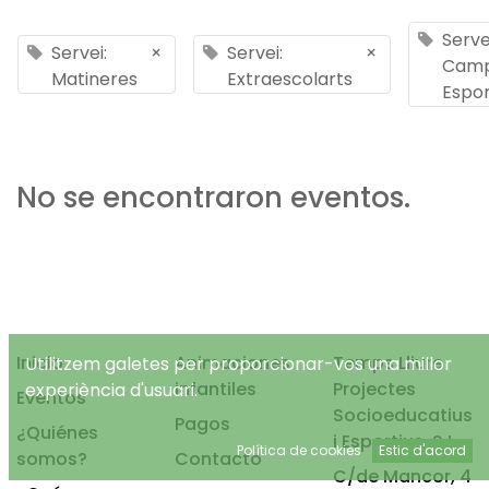
Serve
Servei:
×
Servei:
×
Cam
Matineres
Extraescolarts
Espor
No se encontraron eventos.
Inicio
Animaciones
Temps Lliure
Utilitzem galetes per proporcionar-vos una millor
infantiles
Projectes
experiència d'usuari.
Eventos
Socioeducatius
Pagos
¿Quiénes
i Esportius, S.L.
Política de cookies
Estic d'acord
somos?
Contacto
C/de Mancor, 4