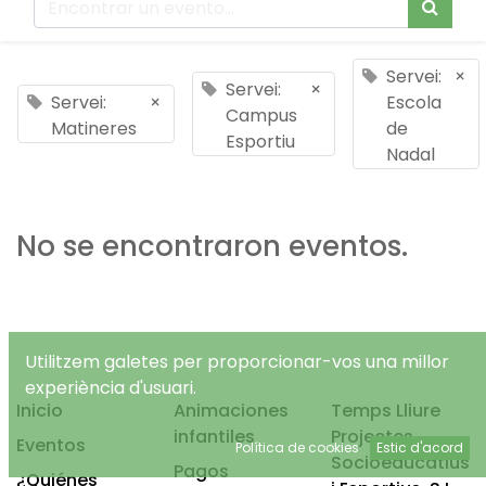
Servei:
×
Servei:
×
Servei:
×
Escola
Campus
Matineres
de
Esportiu
Nadal
No se encontraron eventos.
Utilitzem galetes per proporcionar-vos una millor
experiència d'usuari.
Inicio
Animaciones
Temps Lliure
infantiles
Projectes
Eventos
Política de cookies
Estic d'acord
Socioeducatius
Pagos
¿Quiénes