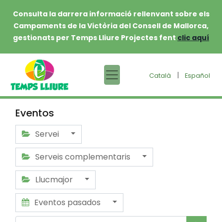
Consulta la darrera informació rellenvant sobre els
Campaments de la Victòria del Consell de Mallorca,
gestionats per Temps Lliure Projectes fent
clic aquí
|
Català
Español
Eventos
Servei
Serveis complementaris
Llucmajor
Eventos pasados