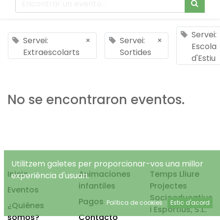
Servei:
Servei:
×
Servei:
×
Escola
Extraescolarts
Sortides
d'Estiu
No se encontraron eventos.
Utilitzem galetes per proporcionar-vos una millor
Inicio
Animaciones
Temps Lliure
experiència d'usuari.
infantiles
Projectes
Eventos
Socioeducatius
Pagos
Política de cookies
Estic d'acord
¿Quiénes
i Esportius, S.L.
somos?
Contacto