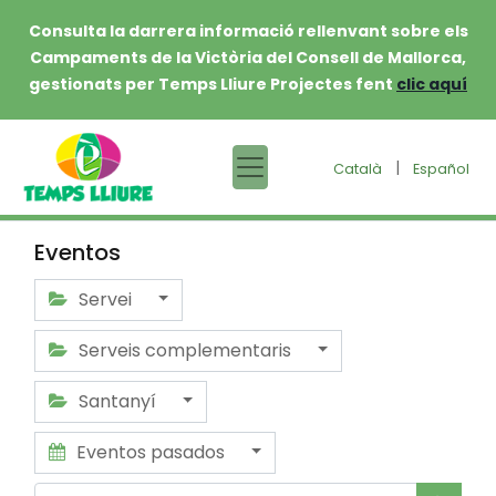
Consulta la darrera informació rellenvant sobre els
Campaments de la Victòria del Consell de Mallorca,
gestionats per Temps Lliure Projectes fent
clic aquí
|
Català
Español
Eventos
Servei
Serveis complementaris
Santanyí
Eventos pasados