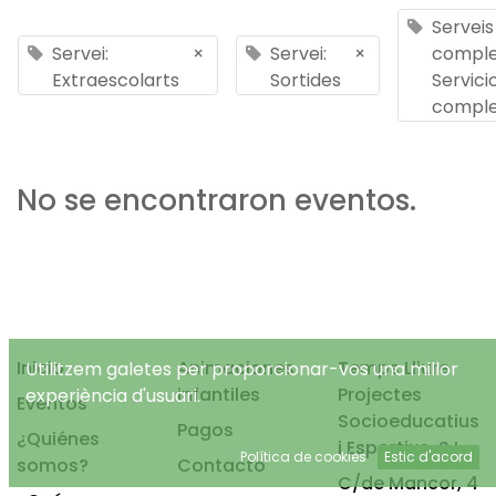
Serveis
Servei:
×
Servei:
×
comple
Extraescolarts
Sortides
Servici
comple
No se encontraron eventos.
Inicio
Animaciones
Temps Lliure
Utilitzem galetes per proporcionar-vos una millor
infantiles
Projectes
experiència d'usuari.
Eventos
Socioeducatius
Pagos
¿Quiénes
i Esportius, S.L.
Política de cookies
Estic d'acord
somos?
Contacto
C/de Mancor, 4