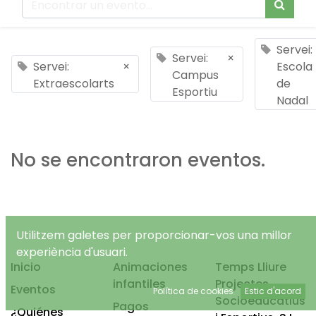
Servei:
Servei:
×
Servei:
×
Escola
Campus
Extraescolarts
de
Esportiu
Nadal
No se encontraron eventos.
Utilitzem galetes per proporcionar-vos una millor
experiència d'usuari.
Inicio
Animaciones
Temps Lliure
infantiles
Projectes
Eventos
Política de cookies
Estic d'acord
Socioeducatius
Pagos
¿Quiénes