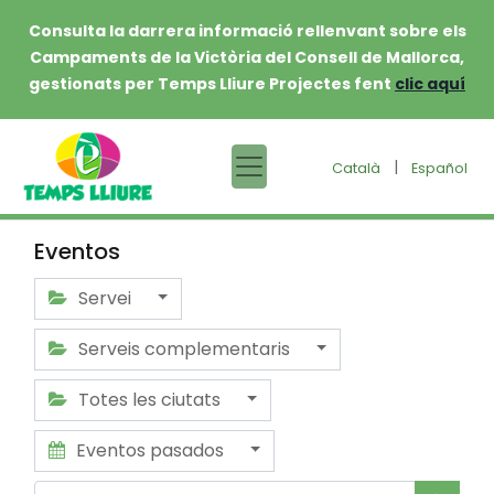
Consulta la darrera informació rellenvant sobre els
Campaments de la Victòria del Consell de Mallorca,
gestionats per Temps Lliure Projectes fent
clic aquí
|
Català
Español
Eventos
Servei
Serveis complementaris
Totes les ciutats
Eventos pasados