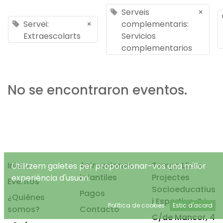
Serveis
×
Servei:
×
complementaris:
Extraescolarts
Servicios
complementarios
No se encontraron eventos.
Inicio
Animaciones
Temps Lliure
Utilitzem galetes per proporcionar-vos una millor
infantiles
Projectes
experiència d'usuari.
Eventos
Socioeducatius
Pagos
¿Quiénes
i Esportius, S.L.
Política de cookies
Estic d'acord
somos?
Contacto
C/de Mancor, 4