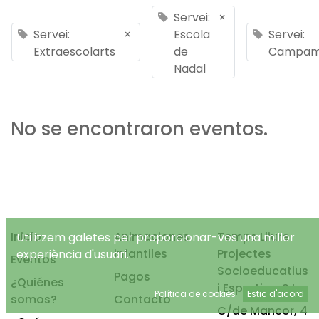
Servei:
×
Servei:
×
Escola
Servei:
Extraescolarts
de
Campam
Nadal
No se encontraron eventos.
Inicio
Animaciones
Temps Lliure
Utilitzem galetes per proporcionar-vos una millor
infantiles
Projectes
experiència d'usuari.
Eventos
Socioeducatius
Pagos
¿Quiénes
i Esportius, S.L.
Política de cookies
Estic d'acord
somos?
Contacto
C/de Mancor, 4