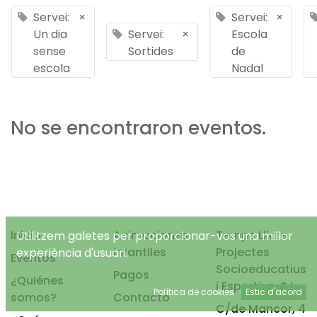
Servei:
×
Servei:
×
Un dia
Servei:
×
Escola
sense
Sortides
de
escola
Nadal
No se encontraron eventos.
Inicio
Animaciones
Temps Lliure
Utilitzem galetes per proporcionar-vos una millor
infantiles
Projectes
experiència d'usuari.
Eventos
Socioeducatius
Pagos
¿Quiénes
i Esportius, S.L.
Política de cookies
Estic d'acord
somos?
Contacto
C/de Mancor, 4