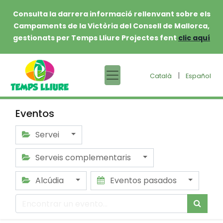
Consulta la darrera informació rellenvant sobre els
Campaments de la Victòria del Consell de Mallorca,
gestionats per Temps Lliure Projectes fent
clic aquí
|
Català
Español
Eventos
Servei
Serveis complementaris
Alcúdia
Eventos pasados