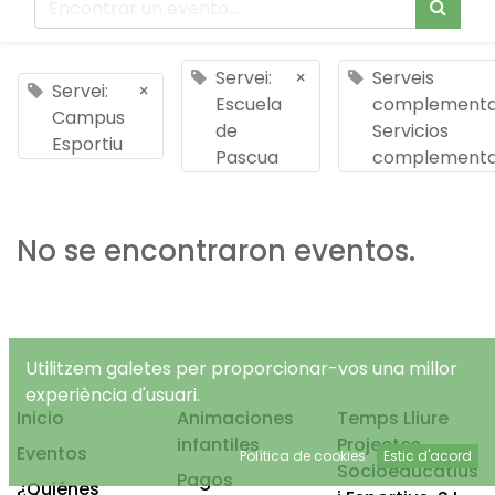
Servei:
×
Serveis
Servei:
×
Escuela
complementar
Campus
de
Servicios
Esportiu
Pascua
complementa
No se encontraron eventos.
Utilitzem galetes per proporcionar-vos una millor
experiència d'usuari.
Inicio
Animaciones
Temps Lliure
infantiles
Projectes
Eventos
Política de cookies
Estic d'acord
Socioeducatius
Pagos
¿Quiénes