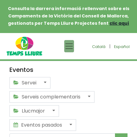
Consulta la darrera informació rellenvant sobre els
Campaments de la Victòria del Consell de Mallorca,
gestionats per Temps Lliure Projectes fent
clic aquí
|
Català
Español
Eventos
Servei
Serveis complementaris
Llucmajor
Eventos pasados