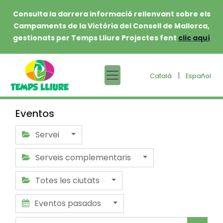
Consulta la darrera informació rellenvant sobre els
Campaments de la Victòria del Consell de Mallorca,
gestionats per Temps Lliure Projectes fent
clic aquí
|
Català
Español
Eventos
Servei
Serveis complementaris
Totes les ciutats
Eventos pasados