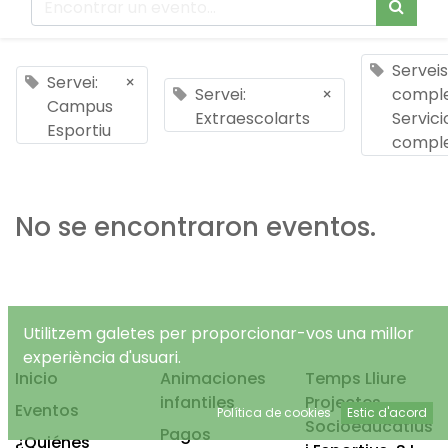
Serveis
Servei:
×
Servei:
×
comple
Campus
Extraescolarts
Servici
Esportiu
compl
No se encontraron eventos.
Utilitzem galetes per proporcionar-vos una millor
experiència d'usuari.
Inicio
Animaciones
Temps Lliure
infantiles
Projectes
Eventos
Política de cookies
Estic d'acord
Socioeducatius
Pagos
¿Quiénes