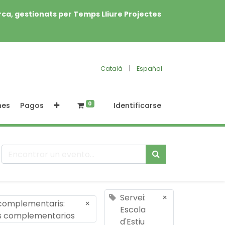
rca, gestionats per Temps Lliure Projectes
|
Català
Español
0
nes
Pagos
Identificarse
Servei:
×
 complementaris:
×
Escola
os complementarios
d'Estiu