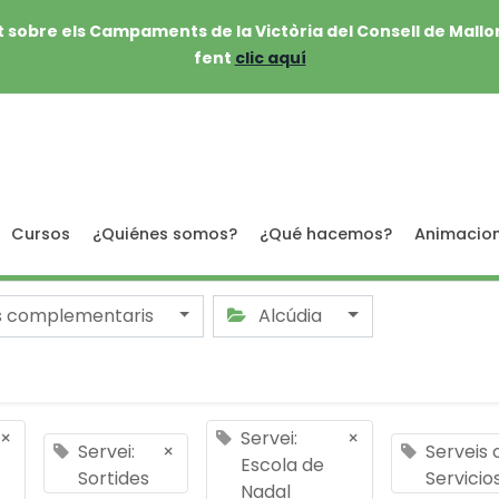
 sobre els Campaments de la Victòria del Consell de Mallo
fent
clic aquí
Cursos
¿Quiénes somos?
¿Qué hacemos?
Animacio
s complementaris
Alcúdia
×
Servei:
×
Servei:
×
Serveis
Escola de
Sortides
Servici
Nadal