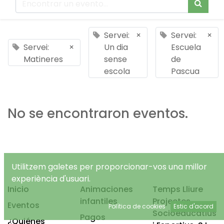
Servei:
×
Servei:
×
Servei:
×
Un dia
Escuela
Matineres
sense
de
escola
Pascua
No se encontraron eventos.
Utilitzem galetes per proporcionar-vos una millor
experiència d'usuari.
Inicio
Animaciones
Temps Lliure
infantiles
Projectes
Eventos
Política de cookies
Estic d'acord
Socioeducatius
Pagos
¿Quiénes