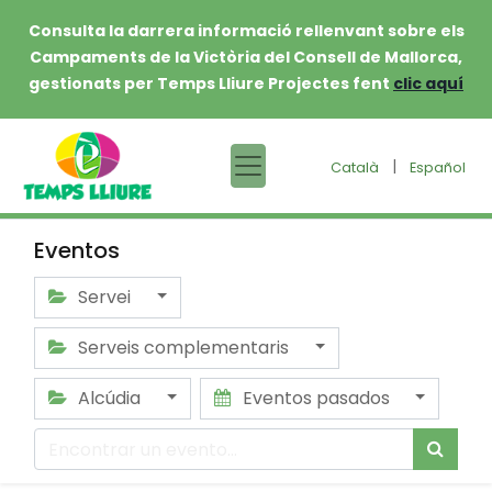
Consulta la darrera informació rellenvant sobre els
Campaments de la Victòria del Consell de Mallorca,
gestionats per Temps Lliure Projectes fent
clic aquí
|
Català
Español
Eventos
Servei
Serveis complementaris
Alcúdia
Eventos pasados