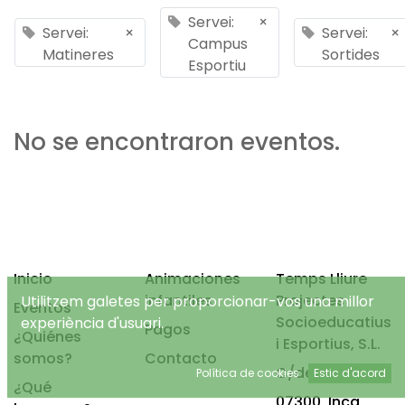
Servei:
×
Servei:
×
Servei:
×
Campus
Matineres
Sortides
Esportiu
No se encontraron eventos.
Inicio
Animaciones
Temps Lliure
infantiles
Projectes
Utilitzem galetes per proporcionar-vos una millor
Eventos
Socioeducatius
experiència d'usuari.
Pagos
¿Quiénes
i Esportius, S.L.
somos?
Contacto
C/de Mancor, 4
Política de cookies
Estic d'acord
¿Qué
07300, Inca