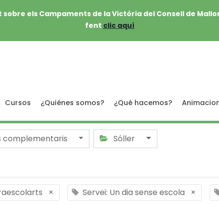
 sobre els Campaments de la Victòria del Consell de Mallo
fent
clic aquí
Cursos
¿Quiénes somos?
¿Qué hacemos?
Animacio
s complementaris
Sóller
traescolarts
×
Servei: Un dia sense escola
×