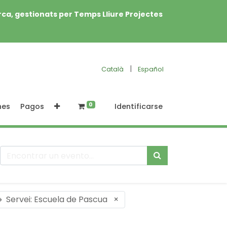
rca, gestionats per Temps Lliure Projectes
|
Català
Español
0
nes
Pagos
Identificarse
Servei: Escuela de Pascua
×