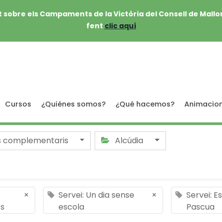
 sobre els Campaments de la Victòria del Consell de Mallo
fent
clic aquí
Cursos
¿Quiénes somos?
¿Qué hacemos?
Animacio
s complementaris
Alcúdia
×
Servei: Un dia sense
×
Servei: E
ts
escola
Pascua