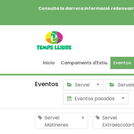
Consulta la darrera informació rellenvant
Inicio
Campaments d'Estiu
Eventos
Eventos
Servei
Servei
Eventos pasados
Servei:
×
Servei:
Matineres
Extraescolar