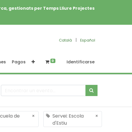
rca, gestionats per Temps Lliure Projectes
|
Català
Español
0
nes
Pagos
Identificarse
scuela de
×
Servei: Escola
×
d'Estiu