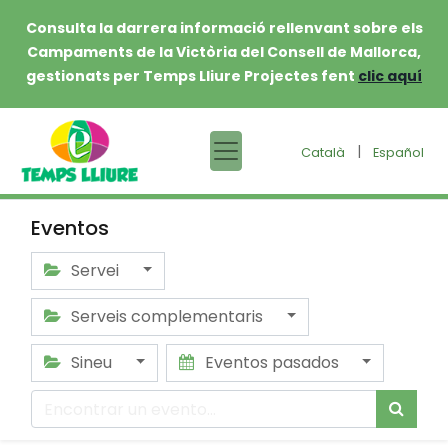
Consulta la darrera informació rellenvant sobre els
Campaments de la Victòria del Consell de Mallorca,
gestionats per Temps Lliure Projectes fent
clic aquí
|
Català
Español
Eventos
Servei
Serveis complementaris
Sineu
Eventos pasados