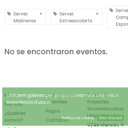
Serve
Servei:
×
Servei:
×
Cam
Matineres
Extraescolarts
Espor
No se encontraron eventos.
Inicio
Animaciones
Temps Lliure
Utilitzem galetes per proporcionar-vos una millor
infantiles
Projectes
experiència d'usuari.
Eventos
Socioeducatius
Pagos
¿Quiénes
i Esportius, S.L.
Política de cookies
Estic d'acord
somos?
Contacto
C/de Mancor, 4