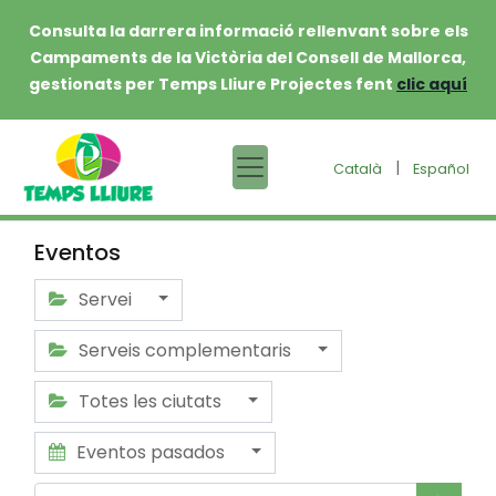
Consulta la darrera informació rellenvant sobre els
Campaments de la Victòria del Consell de Mallorca,
gestionats per Temps Lliure Projectes fent
clic aquí
|
Català
Español
Eventos
Servei
Serveis complementaris
Totes les ciutats
Eventos pasados