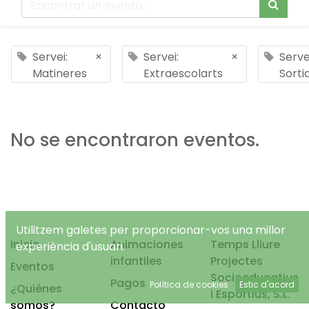
Servei:
×
Servei:
×
Serve
Matineres
Extraescolarts
Sorti
No se encontraron eventos.
Utilitzem galetes per proporcionar-vos una millor
Inicio
Animaciones
Temps Lliure
experiència d'usuari.
infantiles
Projectes
Eventos
Socioeducatius
Pagos
Política de cookies
Estic d'acord
¿Quiénes
i Esportius, S.L.
somos?
Contacto