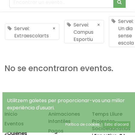
Servei:
Servei:
×
Servei:
×
Un dia
Campus
Extraescolarts
sense
Esportiu
escola
No se encontraron eventos.
Utilitzem galetes per proporcionar-vos una millor
experiència d'usuari.
Inicio
Animaciones
Temps Lliure
infantiles
Projectes
Eventos
Política de cookies
Estic d'acord
Socioeducatius
Pagos
¿Quiénes