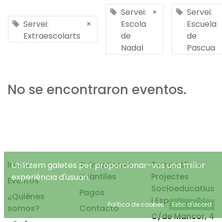
Servei:
×
Servei:
Servei:
×
Escola
Escuela
Extraescolarts
de
de
Nadal
Pascua
No se encontraron eventos.
Inicio
Animaciones
Temps Lliure
Utilitzem galetes per proporcionar-vos una millor
infantiles
Projectes
experiència d'usuari.
Eventos
Socioeducatius
Pagos
¿Quiénes
i Esportius, S.L.
Política de cookies
Estic d'acord
somos?
Contacto
C/de Mancor, 4