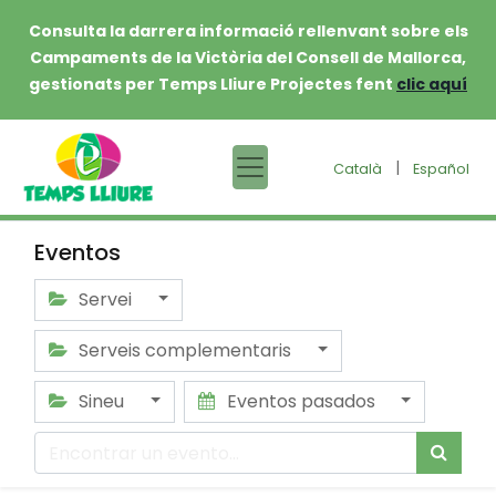
Consulta la darrera informació rellenvant sobre els
Campaments de la Victòria del Consell de Mallorca,
gestionats per Temps Lliure Projectes fent
clic aquí
|
Català
Español
Eventos
Servei
Serveis complementaris
Sineu
Eventos pasados