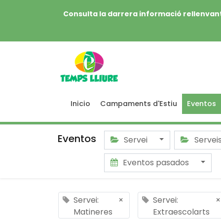
Consulta la darrera informació rellenvant
Inicio
Campaments d'Estiu
Eventos
Eventos
Servei
Servei
Eventos pasados
Servei:
×
Servei:
×
Matineres
Extraescolarts