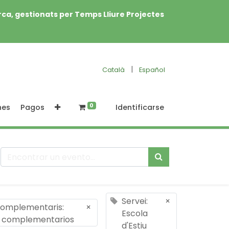
rca, gestionats per Temps Lliure Projectes
|
Català
Español
0
nes
Pagos
Identificarse
Servei:
×
complementaris:
×
Escola
s complementarios
d'Estiu