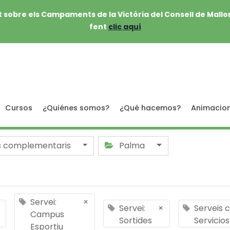
 sobre els Campaments de la Victòria del Consell de Mallo
fent
clic aquí
Cursos
¿Quiénes somos?
¿Qué hacemos?
Animacio
s complementaris
Palma
Servei:
×
Servei:
×
Serveis 
Campus
Sortides
Servicio
Esportiu