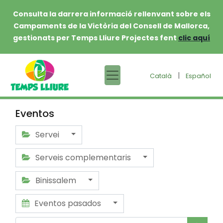
Consulta la darrera informació rellenvant sobre els
Campaments de la Victòria del Consell de Mallorca,
gestionats per Temps Lliure Projectes fent
clic aquí
|
Català
Español
Eventos
Servei
Serveis complementaris
Binissalem
Eventos pasados