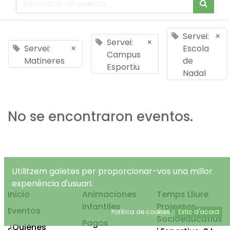
Servei:
×
Servei:
×
Servei:
×
Escola
Campus
Matineres
de
Esportiu
Nadal
No se encontraron eventos.
Utilitzem galetes per proporcionar-vos una millor
experiència d'usuari.
Inicio
Animaciones
Temps Lliure
infantiles
Projectes
Eventos
Política de cookies
Estic d'acord
Socioeducatius
Pagos
¿Quiénes