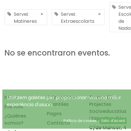
Serve
Servei:
×
Servei:
×
Escol
Matineres
Extraescolarts
de
Nada
No se encontraron eventos.
Inicio
Animaciones
Temps Lliure
Utilitzem galetes per proporcionar-vos una millor
infantiles
Projectes
experiència d'usuari.
Eventos
Socioeducatius
Pagos
¿Quiénes
i Esportius, S.L.
Política de cookies
Estic d'acord
somos?
Contacto
C/de Mancor, 4