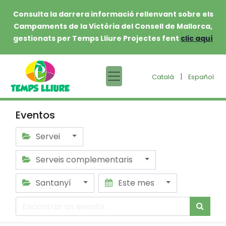
Consulta la darrera informació rellenvant sobre els
Campaments de la Victòria del Consell de Mallorca,
gestionats per Temps Lliure Projectes fent
clic aquí
|
Català
Español
Eventos
Servei
Serveis complementaris
Santanyí
Este mes