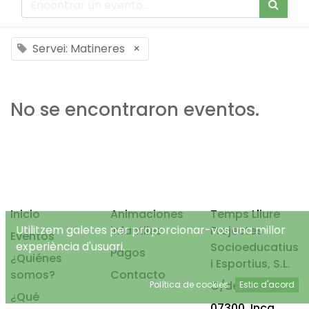
Servei: Matineres
×
No se encontraron eventos.
Inicio
Animaciones
Temps Lliure
Utilitzem galetes per proporcionar-vos una millor
infantiles
Projectes
Eventos
experiència d'usuari.
Socioeducatius
Pagos
¿Quiénes
i Esportius, S.L.
somos?
Contacto
C/de Mancor, 4
Política de cookies
Estic d'acord
¿Qué
07300, Inca