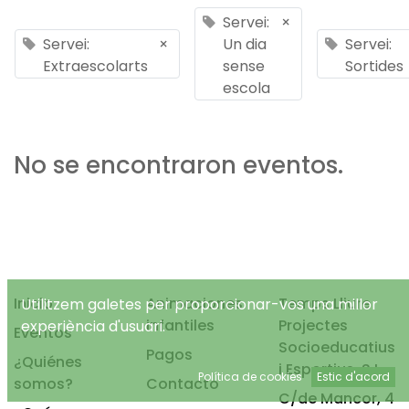
Servei:
×
Servei:
×
Un dia
Servei:
Extraescolarts
sense
Sortides
escola
No se encontraron eventos.
Inicio
Animaciones
Temps Lliure
Utilitzem galetes per proporcionar-vos una millor
infantiles
Projectes
experiència d'usuari.
Eventos
Socioeducatius
Pagos
¿Quiénes
i Esportius, S.L.
Política de cookies
Estic d'acord
somos?
Contacto
C/de Mancor, 4