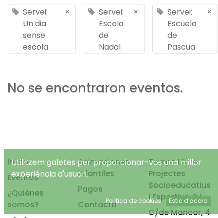
Servei:
×
Servei:
×
Servei:
×
Un dia
Escola
Escuela
sense
de
de
escola
Nadal
Pascua
No se encontraron eventos.
Inicio
Animaciones
Temps Lliure
Utilitzem galetes per proporcionar-vos una millor
infantiles
Projectes
experiència d'usuari.
Eventos
Socioeducatius
Pagos
¿Quiénes
i Esportius, S.L.
Política de cookies
Estic d'acord
somos?
Contacto
C/de Mancor, 4