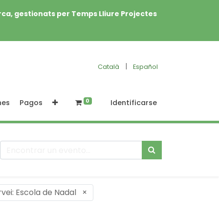
rca, gestionats per Temps Lliure Projectes
|
Català
Español
0
nes
Pagos
Identificarse
rvei: Escola de Nadal
×