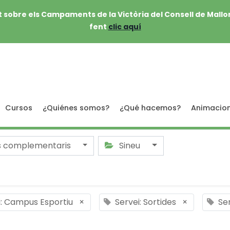
 sobre els Campaments de la Victòria del Consell de Mallo
fent
clic aquí
Cursos
¿Quiénes somos?
¿Qué hacemos?
Animacio
s complementaris
Sineu
i: Campus Esportiu
×
Servei: Sortides
×
Se