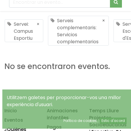
Serveis
×
Servei:
×
Ser
complementaris:
Campus
Esc
Servicios
Esportiu
d'Es
complementarios
No se encontraron eventos.
Utilitzem galetes per proporcionar-vos una millor
experiència d'usuari.
Inicio
Animaciones
Temps Lliure
infantiles
Projectes
Eventos
Política de cookies
Estic d'acord
Socioeducatius
Pagos
¿Quiénes