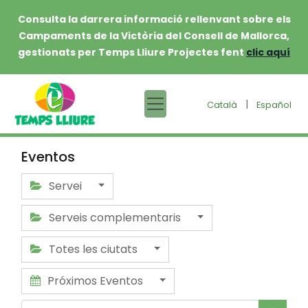
Consulta la darrera informació rellenvant sobre els
Campaments de la Victòria del Consell de Mallorca,
gestionats per Temps Lliure Projectes fent
clic aquí
|
Català
Español
Eventos
Servei
Serveis complementaris
Totes les ciutats
Próximos Eventos