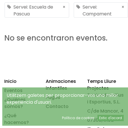
Servei: Escuela de
×
Servei:
×
Pascua
Campament
No se encontraron eventos.
Inicio
Animaciones
Temps Lliure
infantiles
Projectes
Eventos
Socioeducatius
Utilitzem galetes per proporcionar-vos una millor
Pagos
¿Quiénes
i Esportius, S.L.
experiència d'usuari.
somos?
Contacto
C/de Mancor, 4
¿Qué
Política de cookies
Estic d'acord
07300, Inca
hacemos?