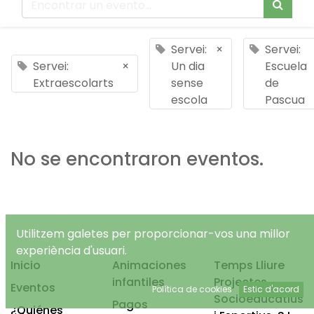
Servei:
×
Servei:
Servei:
×
Un dia
Escuela
Extraescolarts
sense
de
escola
Pascua
No se encontraron eventos.
Utilitzem galetes per proporcionar-vos una millor
experiència d'usuari.
Inicio
Animaciones
Temps Lliure
infantiles
Projectes
Eventos
Política de cookies
Estic d'acord
Socioeducatius
Pagos
¿Quiénes