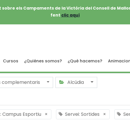
 sobre els Campaments de la Victòria del Consell de Mallo
fent
clic aquí
Cursos
¿Quiénes somos?
¿Qué hacemos?
Animacio
s complementaris
Alcúdia
i: Campus Esportiu
×
Servei: Sortides
×
Ser