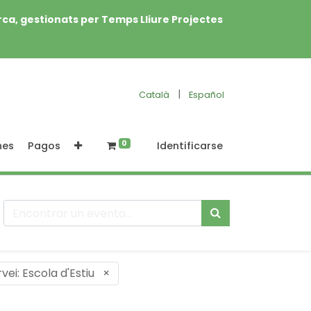
rca, gestionats per Temps Lliure Projectes
|
Català
Español
0
nes
Pagos
Identificarse
vei: Escola d'Estiu
×