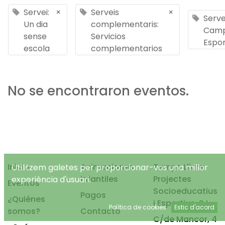
Servei:
×
Serveis
×
Serve
Un dia
complementaris:
Cam
sense
Servicios
Espor
escola
complementarios
No se encontraron eventos.
Inicio
Animaciones
Temps Lliure
Utilitzem galetes per proporcionar-vos una millor
infantiles
Projectes
experiència d'usuari.
Eventos
Socioeducatius
Pagos
¿Quiénes
i Esportius, S.L.
Política de cookies
Estic d'acord
somos?
Contacto
C/de Mancor, 4