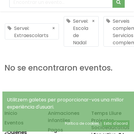
Servei:
×
Serveis
Servei:
×
Escola
complem
Extraescolarts
de
Servicios
Nadal
complem
No se encontraron eventos.
Utilitzem galetes per proporcionar-vos una millor
experiència d'usuari.
Inicio
Animaciones
Temps Lliure
infantiles
Projectes
Eventos
Política de cookies
Estic d'acord
Socioeducatius
Pagos
¿Quiénes