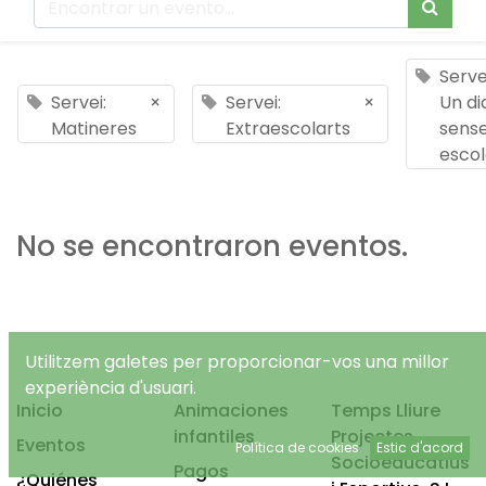
Serve
Servei:
×
Servei:
×
Un di
Matineres
Extraescolarts
sens
esco
No se encontraron eventos.
Utilitzem galetes per proporcionar-vos una millor
experiència d'usuari.
Inicio
Animaciones
Temps Lliure
infantiles
Projectes
Eventos
Política de cookies
Estic d'acord
Socioeducatius
Pagos
¿Quiénes