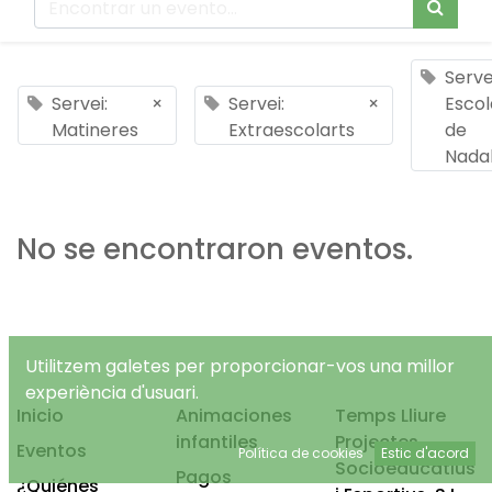
Serve
Servei:
×
Servei:
×
Escol
Matineres
Extraescolarts
de
Nada
No se encontraron eventos.
Utilitzem galetes per proporcionar-vos una millor
experiència d'usuari.
Inicio
Animaciones
Temps Lliure
infantiles
Projectes
Eventos
Política de cookies
Estic d'acord
Socioeducatius
Pagos
¿Quiénes