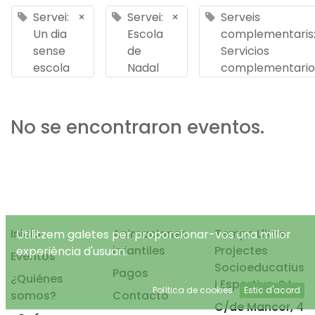
Servei:
×
Servei:
×
Serveis
Un dia
Escola
complementaris
sense
de
Servicios
escola
Nadal
complementario
No se encontraron eventos.
Inicio
Animaciones
Temps Lliure
Utilitzem galetes per proporcionar-vos una millor
infantiles
Projectes
experiència d'usuari.
Eventos
Socioeducatius
Pagos
¿Quiénes
i Esportius, S.L.
Política de cookies
Estic d'acord
somos?
Contacto
C/de Mancor, 4