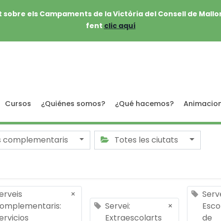
 sobre els Campaments de la Victòria del Consell de Mallo
fent
clic aquí
Cursos
¿Quiénes somos?
¿Qué hacemos?
Animacio
s complementaris
Totes les ciutats
erveis
×
Serve
omplementaris:
Servei:
×
Esco
ervicios
Extraescolarts
de