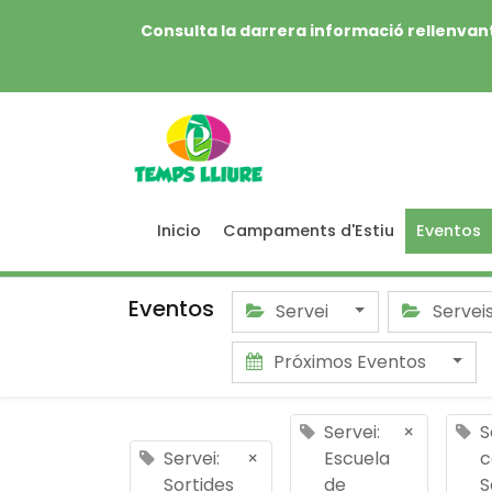
Consulta la darrera informació rellenvant
Inicio
Campaments d'Estiu
Eventos
Eventos
Servei
Servei
Próximos Eventos
Servei:
×
S
Servei:
×
Escuela
c
Sortides
de
S