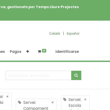
rca, gestionats per Temps Lliure Projectes
|
Català
Español
0
nes
Pagos
Identificarse
i:
×
Servei:
×
la
Servei:
×
Escola
Campament