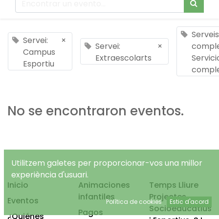
Serveis
Servei:
×
Servei:
×
comple
Campus
Extraescolarts
Servici
Esportiu
compl
No se encontraron eventos.
Utilitzem galetes per proporcionar-vos una millor
experiència d'usuari.
Inicio
Animaciones
Temps Lliure
infantiles
Projectes
Eventos
Política de cookies
Estic d'acord
Socioeducatius
Pagos
¿Quiénes