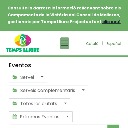
Consulta la darrera informació rellenvant sobre els
Campaments de la Victòria del Consell de Mallorca,
gestionats per Temps Lliure Projectes fent
clic aquí
|
Català
Español
Eventos
Servei
Serveis complementaris
Totes les ciutats
Próximos Eventos