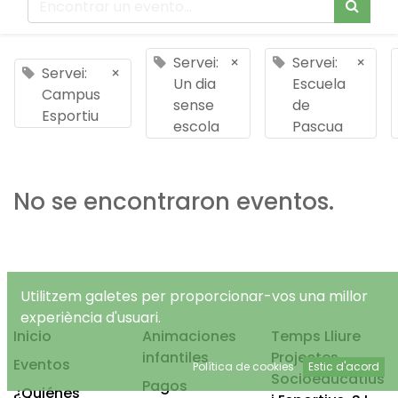
Servei:
×
Servei:
×
Servei:
×
Un dia
Escuela
Campus
sense
de
Esportiu
escola
Pascua
No se encontraron eventos.
Utilitzem galetes per proporcionar-vos una millor
experiència d'usuari.
Inicio
Animaciones
Temps Lliure
infantiles
Projectes
Eventos
Política de cookies
Estic d'acord
Socioeducatius
Pagos
¿Quiénes