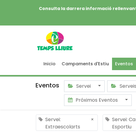
Consulta la darrera informació rellenvant
Inicio
Campaments d'Estiu
Eventos
Eventos
Servei
Servei
Próximos Eventos
Servei:
×
Servei: C
Extraescolarts
Esportiu