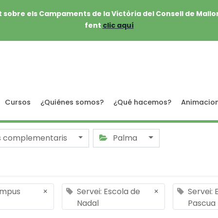
 sobre els Campaments de la Victòria del Consell de Mallo
fent
clic aquí
Cursos
¿Quiénes somos?
¿Qué hacemos?
Animacio
s complementaris
Palma
ampus
×
Servei: Escola de
×
Servei: 
Nadal
Pascua