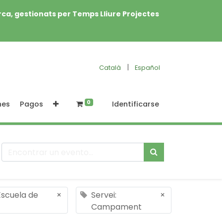
rca, gestionats per Temps Lliure Projectes
|
Català
Español
0
nes
Pagos
Identificarse
Escuela de
×
Servei:
×
Campament