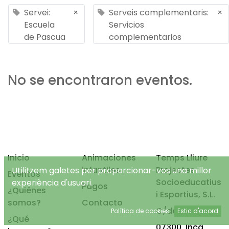
Servei:
×
Serveis complementaris:
×
Escuela
Servicios
de Pascua
complementarios
No se encontraron eventos.
Inicio
Animaciones
Temps Lliure
infantiles
Projectes
Utilitzem galetes per proporcionar-vos una millor
Eventos
Socioeducatius
experiència d'usuari.
Pagos
¿Quiénes
i Esportius, S.L.
somos?
Contacto
C/de Mancor, 4
Política de cookies
Estic d'acord
¿Qué
07300, Inca